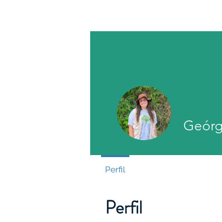
Athene EcoEduca
Geórg
Perfil
Perfil