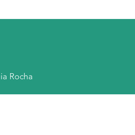
Sobre
Cursos
Parcerias & Apoios
Trabal
ia Rocha