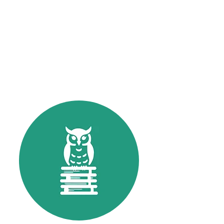
Athene EcoEduca