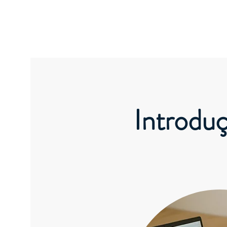
Athene EcoEduca
Introdu