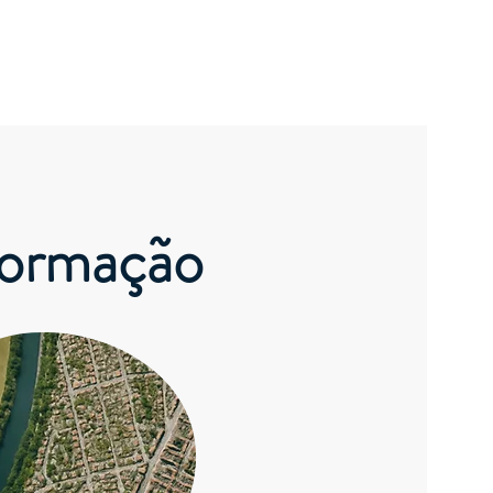
Login
he conosco
Acervo
Contato
formação