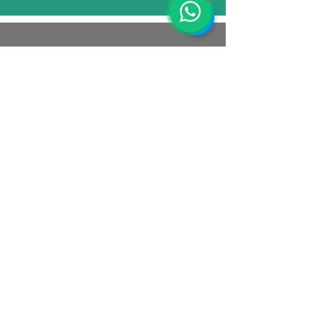
Athene EcoEduca
CNPJ:
39.289.782
/0001-66
Rio de Janeiro - RJ
Email:
contato@atheneecoeduca.com.br
Tel.: (21)
97247-5457
(Whatsapp)
SOCIAL
Política de Privacidade
Política de Cookies
Termos e Condições
© 2025 por ATHENE ECOEDUCA