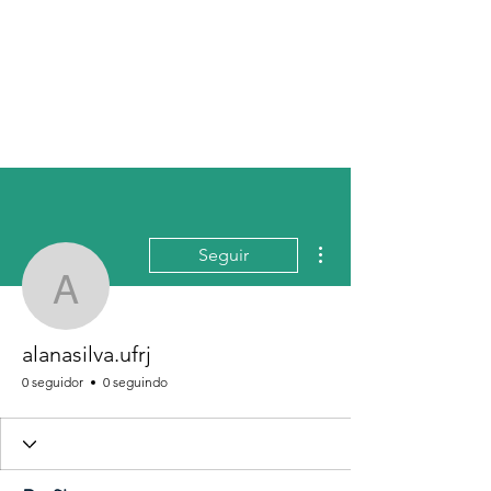
Athene EcoEduca
Mais ações
Seguir
alanasilva.ufrj
alanasilva.ufrj
0 seguidor
0 seguindo