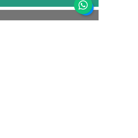
Athene EcoEduca
CNPJ:
39.289.782
/0001-66
Rio de Janeiro - RJ
Email:
contato@atheneecoeduca.com.br
Tel.: (21)
97247-5457
(Whatsapp)
SOCIAL
Política de Privacidade
Política de Cookies
Termos e Condições
© 2025 por ATHENE ECOEDUCA