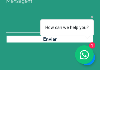
Mensagem
How can we help you?
Enviar
1
Athene EcoEduca
CNPJ:
39.289.782
/0001-66
Rio de Janeiro - RJ
Email:
contato@atheneecoeduca.com.br
Tel.: (21)
97247-5457
(Whatsapp)