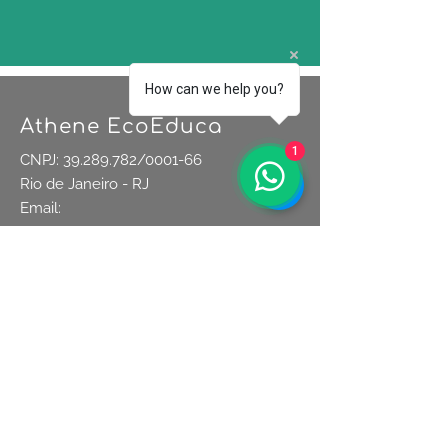
How can we help you?
Athene EcoEduca
1
CNPJ:
39.289.782
/0001-66
Rio de Janeiro - RJ
Email:
contato@atheneecoeduca.com.br
Tel.: (21)
97247-5457
(Whatsapp)
SOCIAL
Política de Privacidade
Política de Cookies
Termos e Condições