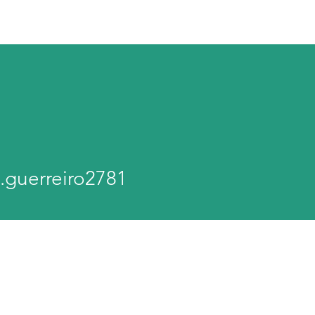
Sobre
Cursos
Parcerias & Apoios
Trabal
erreiro2781
a.guerreiro2781