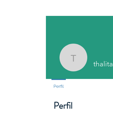
Athene EcoEduca
thalita.gu
thalit
Perfil
Perfil