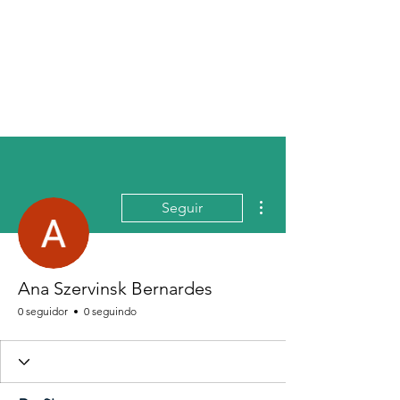
Athene EcoEduca
Mais ações
Seguir
Ana Szervinsk Bernardes
0 seguidor
0 seguindo