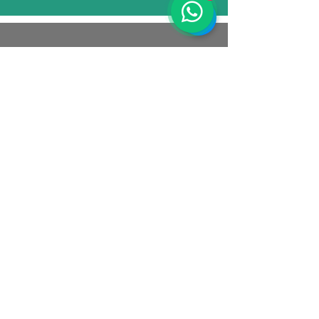
Athene EcoEduca
CNPJ:
39.289.782
/0001-66
Rio de Janeiro - RJ
Email:
contato@atheneecoeduca.com.br
Tel.: (21)
97247-5457
(Whatsapp)
SOCIAL
Política de Privacidade
Política de Cookies
Termos e Condições
© 2025 por ATHENE ECOEDUCA