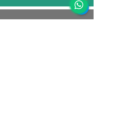
Athene EcoEduca
CNPJ:
39.289.782
/0001-66
Rio de Janeiro - RJ
Email:
contato@atheneecoeduca.com.br
Tel.: (21)
97247-5457
(Whatsapp)
SOCIAL
Política de Privacidade
Política de Cookies
Termos e Condições
© 2025 por ATHENE ECOEDUCA